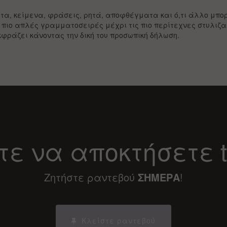
α, κείμενα, φράσεις, ρητά, αποφθέγματα και ό,τι άλλο μπορ
 πιο απλές γραμματοσειρές μέχρι τις πιο περίτεχνες στυλιζα
κφράζει κάνοντας την δική του προσωπική δήλωση.
ε να αποκτήσετε t
Ζητήστε ραντεβού
ΣΗΜΕΡΑ
!
Κλείστε ραντεβού