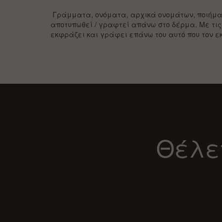
Γράμματα, ονόματα, αρχικά ονομάτων, ποιήματ
αποτυπωθεί / γραφτεί απάνω στο δέρμα. Με τις
εκφράζει και γράφει επάνω του αυτό που τον ε
Θέλετ