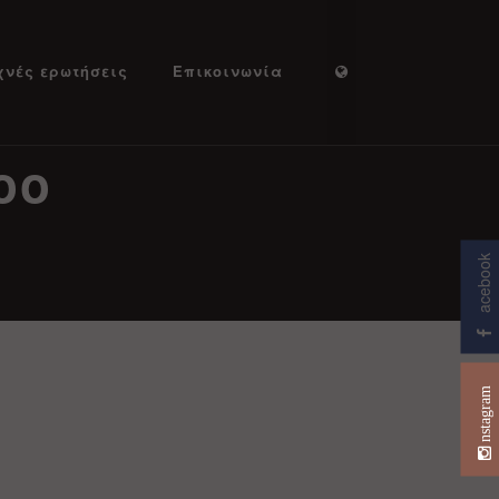
χνές ερωτήσεις
Επικοινωνία
too
acebook
nstagram