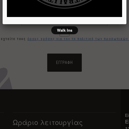
στο newsletter
Εγγραφή
!
Walk Ins
εχτείτε τους
όρους χρήσης για την τη πολιτική των προσωπικώ
Ei
Ωράριο λειτουργίας
Ε
1