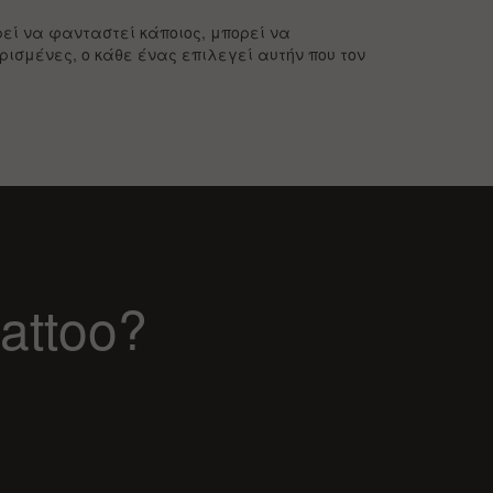
εί να φανταστεί κάποιος, μπορεί να
ρισμένες, ο κάθε ένας επιλεγεί αυτήν που τον
attoo?