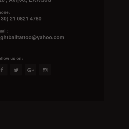
hone:
+30) 21 0821 4780 ‎
ail:
ightballtattoo@yahoo.com
ollow us on: